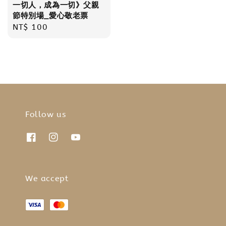
一切人，成為一切》父親
節特別場_愛心敬老票
Regular
NT$ 100
price
Follow us
We accept