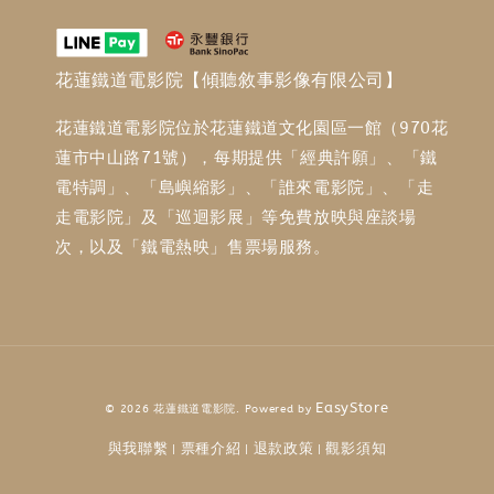
花蓮鐵道電影院【傾聽敘事影像有限公司】
花蓮鐵道電影院位於花蓮鐵道文化園區一館（970花
蓮市中山路71號），每期提供「經典許願」、「鐵
電特調」、「島嶼縮影」、「誰來電影院」、「走
走電影院」及「巡迴影展」等免費放映與座談場
次，以及「鐵電熱映」售票場服務。
EasyStore
© 2026 花蓮鐵道電影院. Powered by
與我聯繫
票種介紹
退款政策
觀影須知
|
|
|